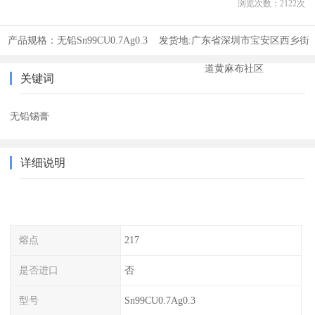
浏览次数：
2122
次
产品规格：
无铅Sn99CU0.7Ag0.3
发货地:
广东省深圳市宝安区西乡街
道黄麻布社区
关键词
无铅锡膏
详细说明
熔点
217
是否进口
否
型号
Sn99CU0.7Ag0.3