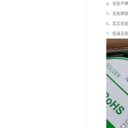
4、无铅不
5、无铅焊
6、实芯无
7、低温无铅