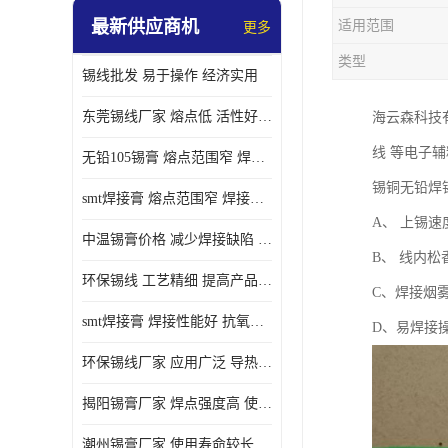
最新供应商机
适用范围
更多
类型
锡线批发 易于操作 经济实用
东莞锡线厂家 熔点低 活性好 提高产品质量
海云森科技
线 等电子
无铅105锡膏 熔点范围窄 焊点强度高 电气性能稳定
锡铜无铅焊
smt焊接膏 熔点范围窄 焊接温度低 使用寿命较长
A、 上锡
中温锡膏价格 减少焊接缺陷 减少维护成本 抗氧化性能好
B、 线内
环保锡线 工艺精细 提高产品质量
C、焊接烟
smt焊接膏 焊接性能好 抗氧化性能好 焊接温度低
D、易焊接
环保锡线厂家 应用广泛 导热性能好
揭阳锡膏厂家 焊点强度高 使用寿命较长
潮州锡膏厂家 使用寿命较长 电气性能稳定