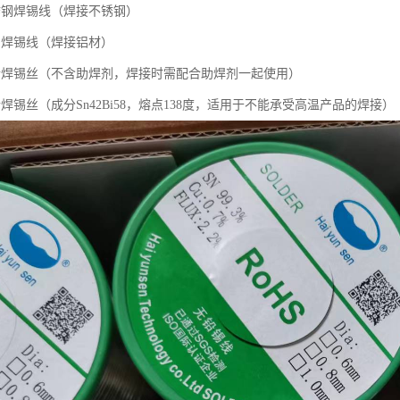
锈钢焊锡线（焊接不锈钢）
铝焊锡线（焊接铝材）
铅焊锡丝（不含助焊剂，焊接时需配合助焊剂一起使用）
焊锡丝（成分Sn42Bi58，熔点138度，适用于不能承受高温产品的焊接）