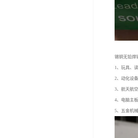
锡铜无铅焊
1、玩具、读
2、动化设备
3、航天航空
4、电脑主
5、五金机