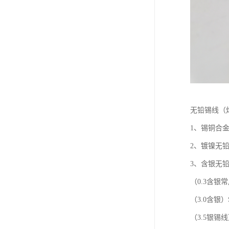
无铅锡线（
1、锡铜合金
2、镀镍无
3、含银无
（0.3含银常
（3.0含银）S
（3.5银锡线