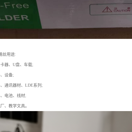
锡丝用途:
卡器、U盘、车载;
、设备;
、通讯器材、LDE系列;
板、电池、线材;
械厂、教学文具。