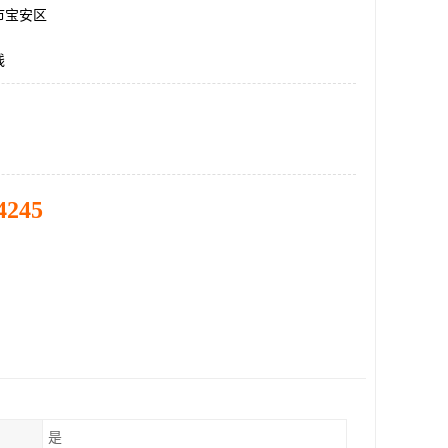
市宝安区
线
4245
是