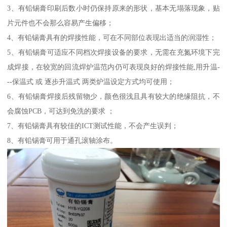
3、有铅锡膏印刷后数小时仍保持原来的形状，基本无塌落现象，贴
片元件也不会那么容易产生偏移；
4、有铅锡膏具有的焊接性能，可在不同部位表现出适当的润湿性；
5、有铅锡膏可适应不同档次焊接设备的要求，无需在充氮环境下完
成焊接，在较宽的回流焊炉温范内仍可表现良好的焊接性能,用升温-
--保温式 或 逐步升温式 两类炉温设定方式均可使用；
6、有铅锡膏焊接后残留物少，颜色很浅且具有较大的绝缘阻抗，不
会腐蚀PCB，可达到免洗的要求 ；
7、有铅锡膏具有较佳的ICT测试性能，不会产生误判；
8、有铅锡膏可用于通孔滚轴涂布。