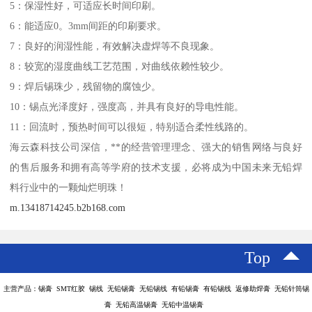
5：保湿性好，可适应长时间印刷。
6：能适应0。3mm间距的印刷要求。
7：良好的润湿性能，有效解决虚焊等不良现象。
8：较宽的湿度曲线工艺范围，对曲线依赖性较少。
9：焊后锡珠少，残留物的腐蚀少。
10：锡点光泽度好，强度高，并具有良好的导电性能。
11：回流时，预热时间可以很短，特别适合柔性线路的。
海云森科技公司深信，**的经营管理理念、强大的销售网络与良好
的售后服务和拥有高等学府的技术支援，必将成为中国未来无铅焊
料行业中的一颗灿烂明珠！
m.13418714245.b2b168.com
Top
主营产品：锡膏 SMT红胶 锡线 无铅锡膏 无铅锡线 有铅锡膏 有铅锡线 返修助焊膏 无铅针筒锡
膏 无铅高温锡膏 无铅中温锡膏