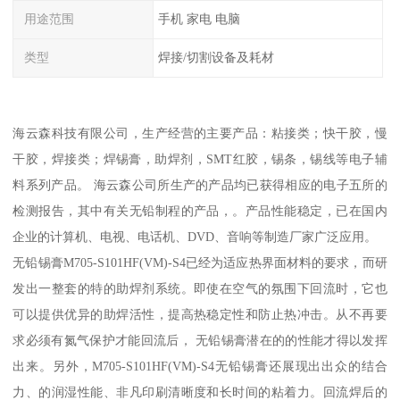
用途范围
手机 家电 电脑
类型
焊接/切割设备及耗材
海云森科技有限公司，生产经营的主要产品：粘接类；快干胶，慢
干胶，焊接类；焊锡膏，助焊剂，SMT红胶，锡条，锡线等电子辅
料系列产品。 海云森公司所生产的产品均已获得相应的电子五所的
检测报告，其中有关无铅制程的产品，。产品性能稳定，已在国内
企业的计算机、电视、电话机、DVD、音响等制造厂家广泛应用。
无铅锡膏M705-S101HF(VM)-S4已经为适应热界面材料的要求，而研
发出一整套的特的助焊剂系统。即使在空气的氛围下回流时，它也
可以提供优异的助焊活性，提高热稳定性和防止热冲击。从不再要
求必须有氮气保护才能回流后， 无铅锡膏潜在的的性能才得以发挥
出来。另外，M705-S101HF(VM)-S4无铅锡膏还展现出出众的结合
力、的润湿性能、非凡印刷清晰度和长时间的粘着力。回流焊后的