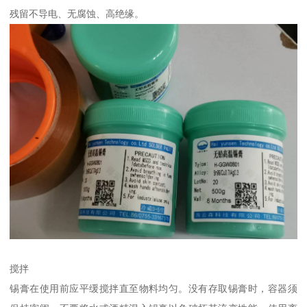
残留不导电、无腐蚀、高绝缘。
搅拌
锡膏在使用前应平缓搅拌直至物料均匀。没有存取锡膏时，容器须