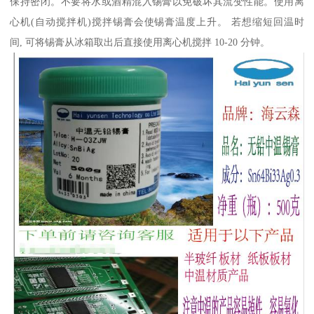
保持密闭。不要将水或酒精混入锡膏以免破坏其流变性能。使用离
心机(自动搅拌机)搅拌锡膏会使锡膏温度上升。 若想缩短回温时
间, 可将锡膏从冰箱取出后直接使用离心机搅拌 10-20 分钟。