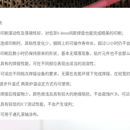
点
膏印刷滚动性及落锡性好，对低至0.4mm间距焊盘也能完成精美的印刷；
膏连续印刷时，其粘性变化少，钢网上的可操作寿命长，超过12小时仍不
膏印刷后数小时仍保持原来的形状，基本无塌落现象，贴片元件也不会那
膏具有的焊接性能，可在不同部位表现出适当的润湿性；
膏可适应不同档次焊接设备的要求，无需在充氮环境下完成焊接，在较宽的
或 逐步升温式 两类炉温设定方式均可使用；
膏焊接后残留物少，颜色很浅且具有较大的绝缘阻抗，不会腐蚀PCB，可达
膏具有较佳的ICT测试性能，不会产生误判；
膏可用于通孔滚轴涂布。