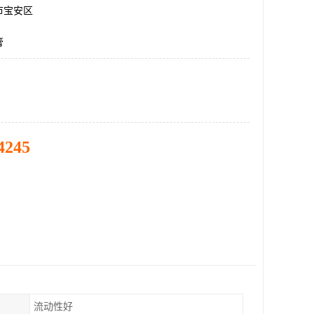
市宝安区
膏
4245
流动性好