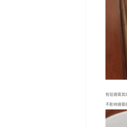
有铅锡膏其
不影响锡膏