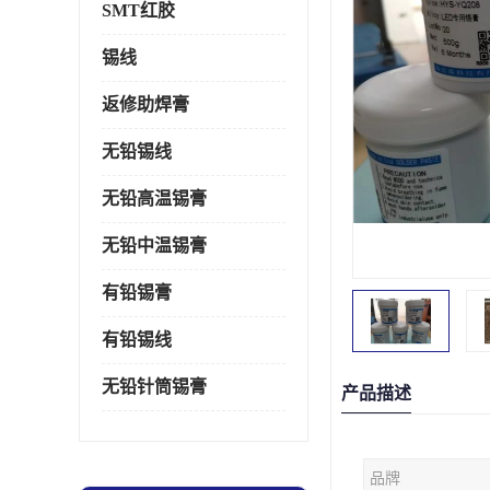
SMT红胶
锡线
返修助焊膏
无铅锡线
无铅高温锡膏
无铅中温锡膏
有铅锡膏
有铅锡线
无铅针筒锡膏
产品描述
品牌