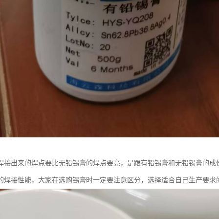
焊接出来的焊点要比无铅锡膏的焊点要亮，是跟有铅锡膏和无铅锡膏的成
的焊接性能，大家在选购锡膏时一定要注意区分，选择适合自己生产要求