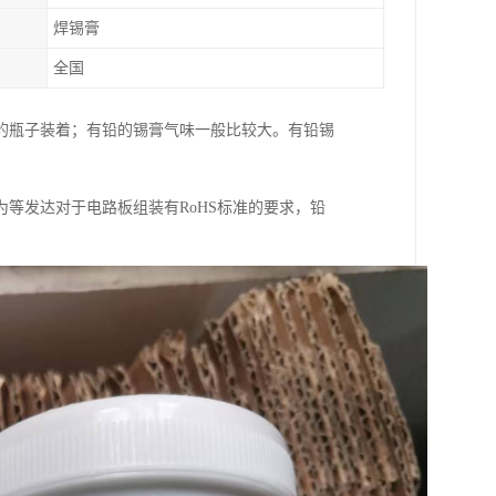
焊锡膏
全国
的瓶子装着；有铅的锡膏气味一般比较大。有铅锡
等发达对于电路板组装有RoHS标准的要求，铅