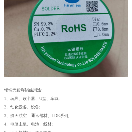
锡铜无铅焊锡丝用途:
1、玩具、读卡器、U盘、车载;
2、动化设备、设备;
3、航天航空、通讯器材、LDE系列;
4、电脑主板、电池、线材;