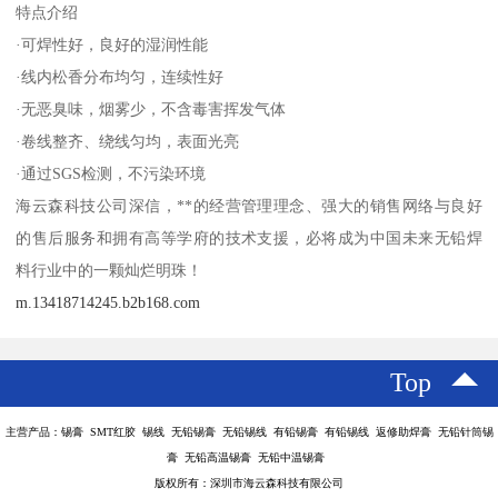
特点介绍
·可焊性好，良好的湿润性能
·线内松香分布均匀，连续性好
·无恶臭味，烟雾少，不含毒害挥发气体
·卷线整齐、绕线匀均，表面光亮
·通过SGS检测，不污染环境
海云森科技公司深信，**的经营管理理念、强大的销售网络与良好
的售后服务和拥有高等学府的技术支援，必将成为中国未来无铅焊
料行业中的一颗灿烂明珠！
m.13418714245.b2b168.com
Top
主营产品：锡膏 SMT红胶 锡线 无铅锡膏 无铅锡线 有铅锡膏 有铅锡线 返修助焊膏 无铅针筒锡
膏 无铅高温锡膏 无铅中温锡膏
版权所有：深圳市海云森科技有限公司