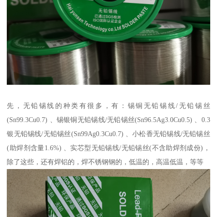
先，无铅锡线的种类有很多，有：锡铜无铅锡线/无铅锡丝
(Sn99.3Cu0.7) 、锡银铜无铅锡线/无铅锡丝(Sn96.5Ag3.0Cu0.5) 、0.3
银无铅锡线/无铅锡丝(Sn99Ag0.3Cu0.7) 、小松香无铅锡线/无铅锡丝
(助焊剂含量1.6%) 、实芯型无铅锡线/无铅锡丝(不含助焊剂成份)，
除了这些，还有焊铝的，焊不锈钢钢的，低温的，高温低温，等等