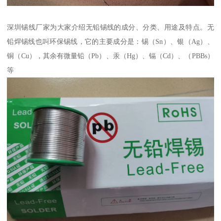
深圳锡线厂家为大家介绍无铅锡线的成分、分类、用途及特点。无
铅焊锡线也叫环保锡线，它的主要成分是：锡（Sn）、银（Ag）、
铜（Cu），其余有微量铅（Pb）、汞（Hg）、镉（Cd）、（PBBs）
等