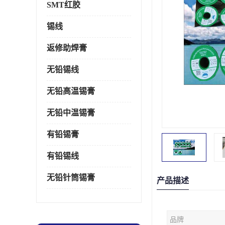
SMT红胶
锡线
返修助焊膏
无铅锡线
无铅高温锡膏
无铅中温锡膏
有铅锡膏
有铅锡线
无铅针筒锡膏
产品描述
品牌