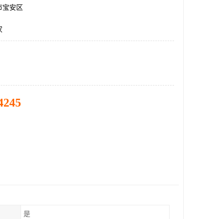
市宝安区
家
4245
是