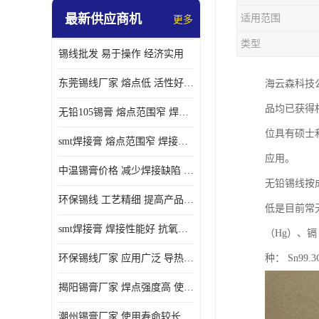
最新供应商机
适用范围
更多
类型
锡线批发 易于操作 经济实用
东莞锡线厂家 熔点低 活性好 提高产品质量
海云森科技公
品均已获得
无铅105锡膏 熔点范围窄 焊点强度高 电气性能稳定
位具有硕士
smt焊接膏 熔点范围窄 焊接温度低 使用寿命较长
应用。
中温锡膏价格 减少焊接缺陷 减少维护成本 抗氧化性能好
无铅锡线按成分组
环保锡线 工艺精细 提高产品质量
低是目前常
smt焊接膏 焊接性能好 抗氧化性能好 焊接温度低
（Hg）、镉
环保锡线厂家 应用广泛 导热性能好
种： Sn99.3C
揭阳锡膏厂家 焊点强度高 使用寿命较长
潮州锡膏厂家 使用寿命较长 电气性能稳定