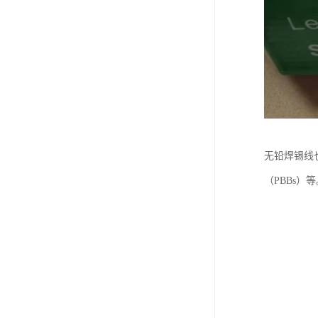
无铅焊锡线
（PBBs）