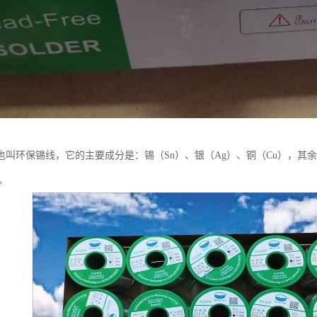
也叫环保锡线，它的主要成分是：锡（Sn）、银（Ag）、铜（Cu），其余
等。