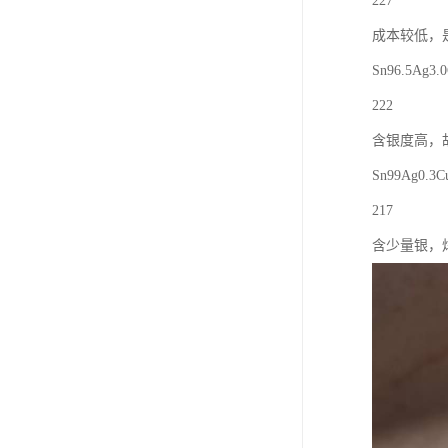
227
成本较低，
Sn96.5Ag3.0
222
含银度高，
Sn99Ag0.3C
217
含少量银，