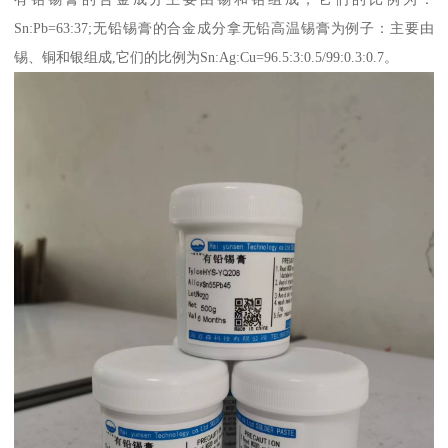
Sn:Pb=63:37;无铅锡膏的合金成分拿无铅高温锡膏为例子：主要由
锡、铜和银组成,它们的比例为Sn:Ag:Cu=96.5:3:0.5/99:0.3:0.7。