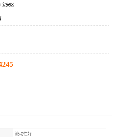
市宝安区
膏
4245
流动性好