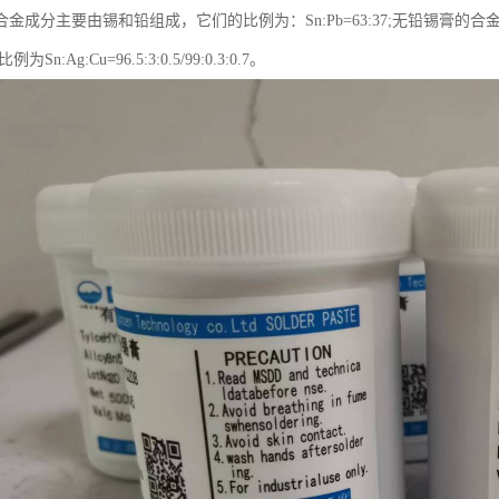
金成分主要由锡和铅组成，它们的比例为：Sn:Pb=63:37;无铅锡膏
Sn:Ag:Cu=96.5:3:0.5/99:0.3:0.7。