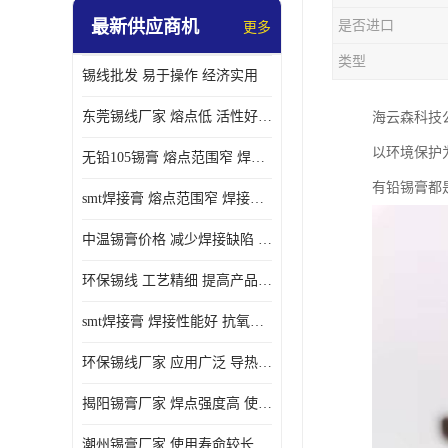
最新供应商机
是否进口
更多
类型
锡线批发 易于操作 经济实用
东莞锡线厂家 熔点低 活性好 提高产品质量
海云森科技
以环境保护
无铅105锡膏 熔点范围窄 焊点强度高 电气性能稳定
有铅锡膏都
smt焊接膏 熔点范围窄 焊接温度低 使用寿命较长
中温锡膏价格 减少焊接缺陷 减少维护成本 抗氧化性能好
环保锡线 工艺精细 提高产品质量
smt焊接膏 焊接性能好 抗氧化性能好 焊接温度低
环保锡线厂家 应用广泛 导热性能好
揭阳锡膏厂家 焊点强度高 使用寿命较长
潮州锡膏厂家 使用寿命较长 电气性能稳定