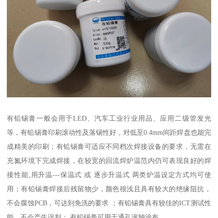
有铅锡膏一般会用于LED、汽车工业行业用品、应用二级管发光
等，有铅锡膏印刷滚动性及落锡性好，对低至0.4mm间距焊盘也能完
成精美的印刷；有铅锡膏可适应不同档次焊接设备的要求，无需在
充氮环境下完成焊接，在较宽的回流焊炉温范内仍可表现良好的焊
接性能,用升温---保温式 或 逐步升温式 两类炉温设定方式均可使
用；有铅锡膏焊接后残留物少，颜色很浅且具有较大的绝缘阻抗，
不会腐蚀PCB，可达到免洗的要求 ；有铅锡膏具有较佳的ICT测试性
能，不会产生误判； 有铅锡膏可用于通孔滚轴涂布。