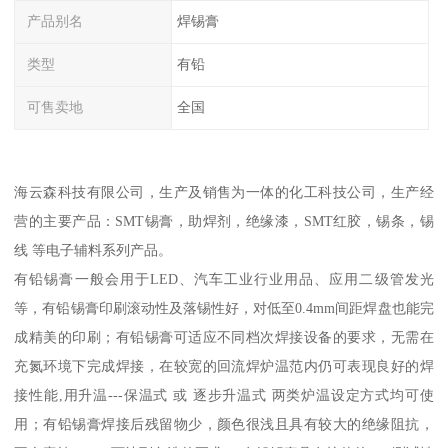
产品别名
焊锡膏
类型
有铅
可售卖地
全国
海云森科技有限公司，生产及销售为一体的化工科技公司，生产经
营的主要产品：SMT锡膏，助焊剂，绝缘漆，SMT红胶，锡条，锡
线 等电子辅料系列产品。
有铅锡膏一般会用于LED、汽车工业行业用品、应用二级管发光
等，有铅锡膏印刷滚动性及落锡性好，对低至0.4mm间距焊盘也能完
成精美的印刷；有铅锡膏可适应不同档次焊接设备的要求，无需在
充氮环境下完成焊接，在较宽的回流焊炉温范内仍可表现良好的焊
接性能,用升温---保温式 或 逐步升温式 两类炉温设定方式均可使
用；有铅锡膏焊接后残留物少，颜色很浅且具有较大的绝缘阻抗，