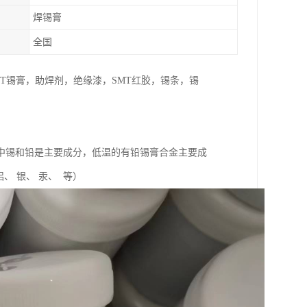
焊锡膏
全国
T锡膏，助焊剂，绝缘漆，SMT红胶，锡条，锡
中锡和铅是主要成分，低温的有铅锡膏合金主要成
、 银、 汞、 等）