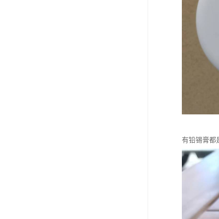
有铅锡膏都