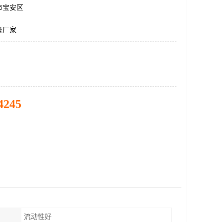
市宝安区
膏厂家
4245
流动性好