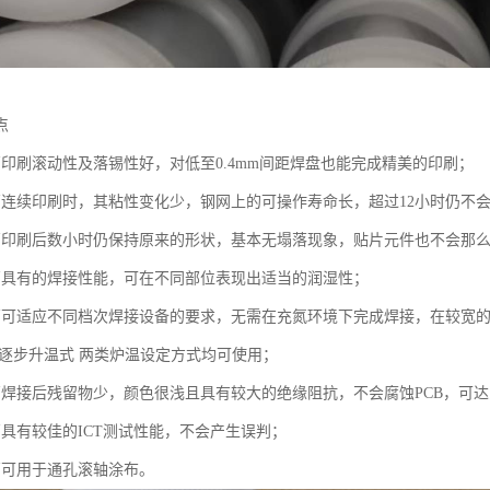
点
膏印刷滚动性及落锡性好，对低至0.4mm间距焊盘也能完成精美的印刷；
膏连续印刷时，其粘性变化少，钢网上的可操作寿命长，超过12小时仍不
膏印刷后数小时仍保持原来的形状，基本无塌落现象，贴片元件也不会那
膏具有的焊接性能，可在不同部位表现出适当的润湿性；
膏可适应不同档次焊接设备的要求，无需在充氮环境下完成焊接，在较宽的
或 逐步升温式 两类炉温设定方式均可使用；
膏焊接后残留物少，颜色很浅且具有较大的绝缘阻抗，不会腐蚀PCB，可达
膏具有较佳的ICT测试性能，不会产生误判；
膏可用于通孔滚轴涂布。