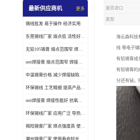
最新供应商机
是否进口
更多
类型
锡线批发 易于操作 经济实用
东莞锡线厂家 熔点低 活性好 提高产品质量
海云森科技
线 等电子
无铅105锡膏 熔点范围窄 焊点强度高 电气性能稳定
有铅锡膏成
smt焊接膏 熔点范围窄 焊接温度低 使用寿命较长
有铅锡膏的
中温锡膏价格 减少焊接缺陷 减少维护成本 抗氧化性能好
分还有铋。
环保锡线 工艺精细 提高产品质量
smt焊接膏 焊接性能好 抗氧化性能好 焊接温度低
环保锡线厂家 应用广泛 导热性能好
揭阳锡膏厂家 焊点强度高 使用寿命较长
潮州锡膏厂家 使用寿命较长 电气性能稳定