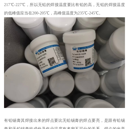
217℃-227℃，所以无铅的焊接温度要比有铅的高，无铅的焊接温度
的低峰值应当在200-205℃，高峰值温度为235℃-245℃。
有铅锡膏其焊接出来的焊点要比无铅锡膏的焊点要亮，是跟有铅锡
膏和无铅锡膏的成份及作业温度有者密不可分的关系，焊点的光亮