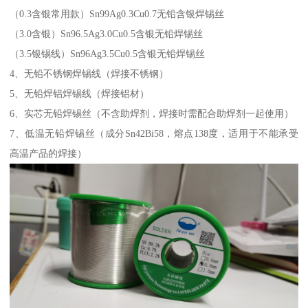
（0.3含银常用款）Sn99Ag0.3Cu0.7无铅含银焊锡丝
（3.0含银）Sn96.5Ag3.0Cu0.5含银无铅焊锡丝
（3.5银锡线）Sn96Ag3.5Cu0.5含银无铅焊锡丝
4、无铅不锈钢焊锡线（焊接不锈钢）
5、无铅焊铝焊锡线（焊接铝材）
6、实芯无铅焊锡丝（不含助焊剂，焊接时需配合助焊剂一起使用）
7、低温无铅焊锡丝（成分Sn42Bi58，熔点138度，适用于不能承受
高温产品的焊接）