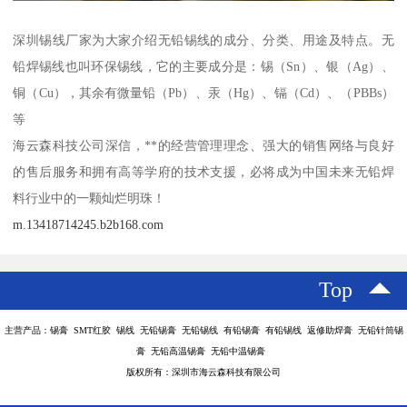
深圳锡线厂家为大家介绍无铅锡线的成分、分类、用途及特点。无
铅焊锡线也叫环保锡线，它的主要成分是：锡（Sn）、银（Ag）、
铜（Cu），其余有微量铅（Pb）、汞（Hg）、镉（Cd）、（PBBs）
等
海云森科技公司深信，**的经营管理理念、强大的销售网络与良好
的售后服务和拥有高等学府的技术支援，必将成为中国未来无铅焊
料行业中的一颗灿烂明珠！
m.13418714245.b2b168.com
Top
主营产品：锡膏 SMT红胶 锡线 无铅锡膏 无铅锡线 有铅锡膏 有铅锡线 返修助焊膏 无铅针筒锡
膏 无铅高温锡膏 无铅中温锡膏
版权所有：深圳市海云森科技有限公司