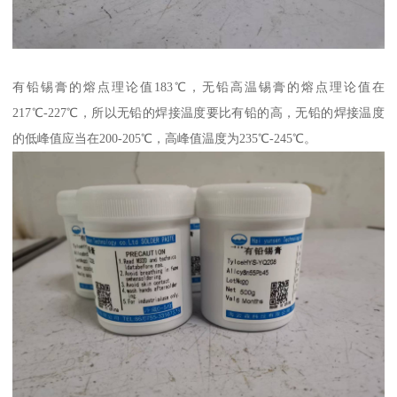
有铅锡膏的熔点理论值183℃，无铅高温锡膏的熔点理论值在
217℃-227℃，所以无铅的焊接温度要比有铅的高，无铅的焊接温度
的低峰值应当在200-205℃，高峰值温度为235℃-245℃。