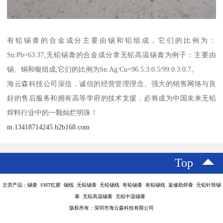
有铅锡膏的合金成分主要由锡和铅组成，它们的比例为：
Sn:Pb=63:37;无铅锡膏的合金成分拿无铅高温锡膏为例子：主要由
锡、铜和银组成,它们的比例为Sn:Ag:Cu=96.5:3:0.5/99:0.3:0.7。
海云森科技公司深信，诚信的经营管理理念、强大的销售网络与良
好的售后服务和拥有高等学府的技术支援，必将成为中国未来无铅
焊料行业中的一颗灿烂明珠！
m.13418714245.b2b168.com
Top
主营产品：锡膏 SMT红胶 锡线 无铅锡膏 无铅锡线 有铅锡膏 有铅锡线 返修助焊膏 无铅针筒锡
膏 无铅高温锡膏 无铅中温锡膏
版权所有：深圳市海云森科技有限公司