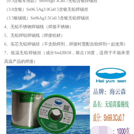
（0.3含银常用款）Sn99Ag0.3Cu0.7无铅含银焊锡丝
（3.0含银）Sn96.5Ag3.0Cu0.5含银无铅焊锡丝
（3.5银锡线）Sn96Ag3.5Cu0.5含银无铅焊锡丝
4、无铅不锈钢焊锡线（焊接不锈钢）
5、无铅焊铝焊锡线（焊接铝材）
6、实芯无铅焊锡丝（不含助焊剂，焊接时需配合助焊剂一起使用）
7、低温无铅焊锡丝（成分Sn42Bi58，熔点138度，适用于不能承受
高温产品的焊接）