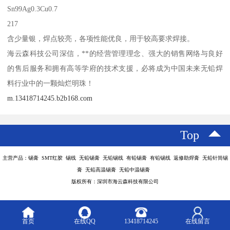
Sn99Ag0.3Cu0.7
217
含少量银，焊点较亮，各项性能优良，用于较高要求焊接。
海云森科技公司深信，**的经营管理理念、强大的销售网络与良好
的售后服务和拥有高等学府的技术支援，必将成为中国未来无铅焊
料行业中的一颗灿烂明珠！
m.13418714245.b2b168.com
Top
主营产品：锡膏 SMT红胶 锡线 无铅锡膏 无铅锡线 有铅锡膏 有铅锡线 返修助焊膏 无铅针筒锡
膏 无铅高温锡膏 无铅中温锡膏
版权所有：深圳市海云森科技有限公司
首页
在线QQ
13418714245
在线留言