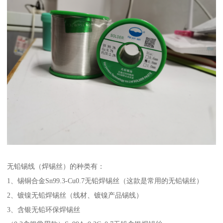
无铅锡线（焊锡丝）的种类有：
1、锡铜合金Sn99.3-Cu0.7无铅焊锡丝（这款是常用的无铅锡丝）
2、镀镍无铅焊锡丝（线材、镀镍产品锡线）
3、含银无铅环保焊锡丝