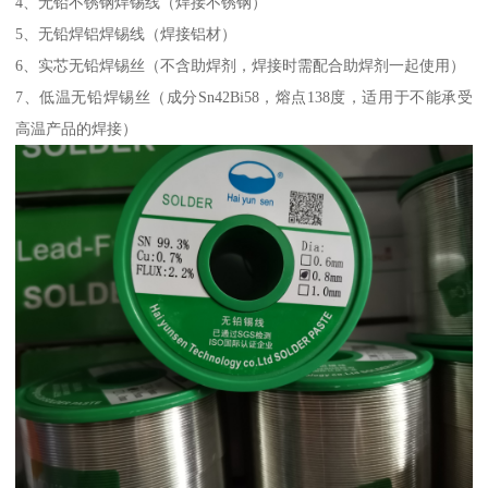
4、无铅不锈钢焊锡线（焊接不锈钢）
5、无铅焊铝焊锡线（焊接铝材）
6、实芯无铅焊锡丝（不含助焊剂，焊接时需配合助焊剂一起使用）
7、低温无铅焊锡丝（成分Sn42Bi58，熔点138度，适用于不能承受
高温产品的焊接）