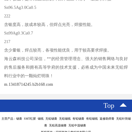
Sn96.5Ag3.0Cu0.5
222
含银度高，故成本较高，但焊点光亮，焊接性能。
Sn99Ag0.3Cu0.7
217
含少量银，焊点较亮，各项性能优良，用于较高要求焊接。
海云森科技公司深信，**的经营管理理念、强大的销售网络与良好
的售后服务和拥有高等学府的技术支援，必将成为中国未来无铅焊
料行业中的一颗灿烂明珠！
m.13418714245.b2b168.com
Top
主营产品：锡膏 SMT红胶 锡线 无铅锡膏 无铅锡线 有铅锡膏 有铅锡线 返修助焊膏 无铅针筒锡
膏 无铅高温锡膏 无铅中温锡膏