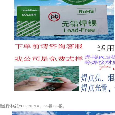
具体成分99.3Sn0.7Cu ，Sn-锡 Cu-铜。