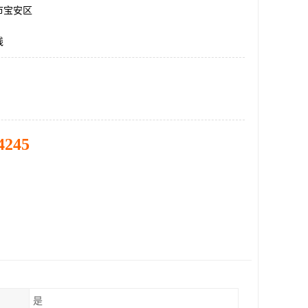
市宝安区
线
4245
是