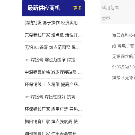
最新供应商机
适用范围
更多
类型
锡线批发 易于操作 经济实用
东莞锡线厂家 熔点低 活性好 提高产品质量
海云森科技
线 等电子
无铅105锡膏 熔点范围窄 焊点强度高 电气性能稳定
无铅锡丝的用
smt焊接膏 熔点范围窄 焊接温度低 使用寿命较长
Sn96,5A
中温锡膏价格 减少焊接缺陷 减少维护成本 抗氧化性能好
焊接 4 无
环保锡线 工艺精细 提高产品质量
smt焊接膏 焊接性能好 抗氧化性能好 焊接温度低
环保锡线厂家 应用广泛 导热性能好
揭阳锡膏厂家 焊点强度高 使用寿命较长
潮州锡膏厂家 使用寿命较长 电气性能稳定