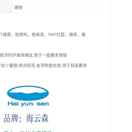
锡铜
T锡膏，助焊剂，绝缘漆，SMT红胶，锡条，锡
常用且经济的环保焊锡丝,用于一般要求焊接
u0,7217含少量银,焊点较亮,各项性能优良,用于较高要求