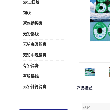
SMT红胶
锡线
返修助焊膏
无铅锡线
无铅高温锡膏
无铅中温锡膏
有铅锡膏
有铅锡线
无铅针筒锡膏
产品描述
品牌