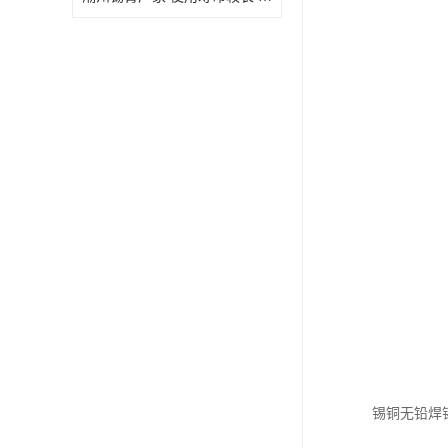
锡铜无铅焊锡丝