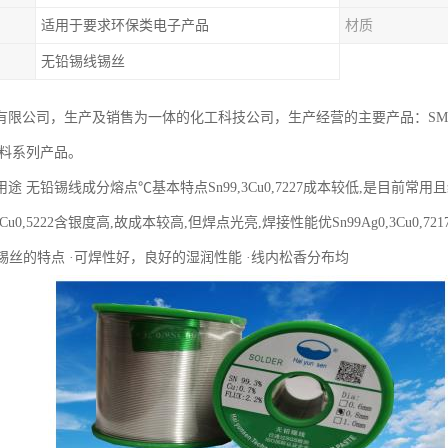
适用于要求环保类电子产品
材质
无铅锡线锡丝
有限公司，生产及销售为一体的化工科技公司，生产经营的主要产品：SM
辅料系列产品。
途 无铅锡线成分熔点℃基本特点Sn99,3Cu0,7227成本较低,是目前
g3,0Cu0,5222含银度高,故成本较高,但焊点光亮,焊接性能优Sn99Ag0,3C
铅锡丝的特点 ·可焊性好，良好的湿润性能 ·线内松香分布均