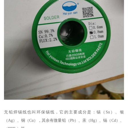
无铅焊锡线也叫环保锡线，它的主要成分是：锡（Sn）、银
（Ag）、铜（Cu），其余有微量铅（Pb）、汞（Hg）、镉（Cd）、