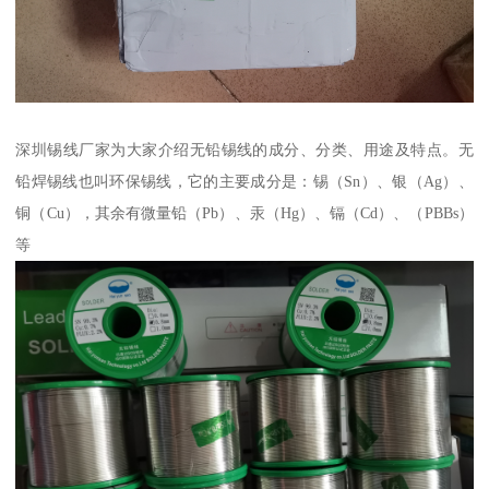
深圳锡线厂家为大家介绍无铅锡线的成分、分类、用途及特点。无
铅焊锡线也叫环保锡线，它的主要成分是：锡（Sn）、银（Ag）、
铜（Cu），其余有微量铅（Pb）、汞（Hg）、镉（Cd）、（PBBs）
等