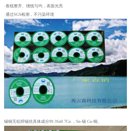
·卷线整齐、绕线匀均，表面光亮
·通过SGS检测，不污染环境
锡铜无铅焊锡丝具体成分99.3Sn0.7Cu ，Sn-锡 Cu-铜。