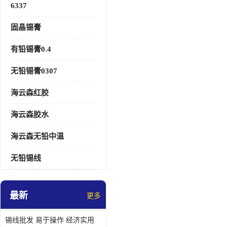
6337
固晶锡膏
有铅锡膏0.4
无铅锡膏0307
海云森红胶
海云森胶水
海云森无铅中温
无铅锡线
最新
更多
锡线批发 易于操作 经济实用