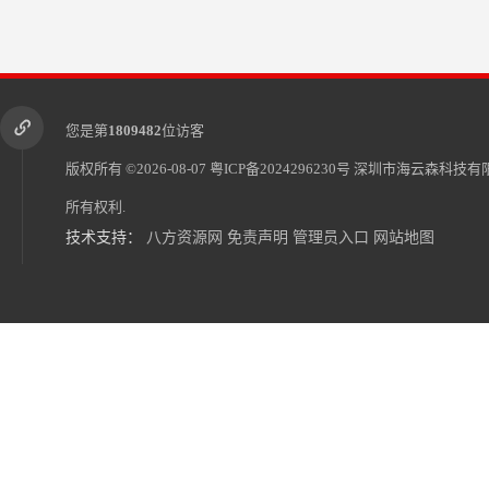
您是第
1809482
位访客
版权所有 ©2026-08-07
粤ICP备2024296230号
深圳市海云森科技有
所有权利.
技术支持：
八方资源网
免责声明
管理员入口
网站地图
有铅锡膏63/37
无铅锡膏Sn99CU0.7Ag0.3 海云