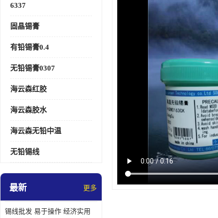
6337
固晶锡膏
有铅锡膏0.4
无铅锡膏0307
海云森红胶
海云森胶水
海云森无铅中温
无铅锡线
最新
更多
锡线批发 易于操作 经济实用