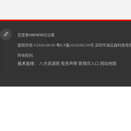
您是第
1805959
位访客
版权所有 ©2026-08-06
粤ICP备2024296230号
深圳市海云森科技有
所有权利.
技术支持：
八方资源网
免责声明
管理员入口
网站地图
有铅锡膏63/37
无铅锡膏Sn99CU0.7Ag0.3 海云